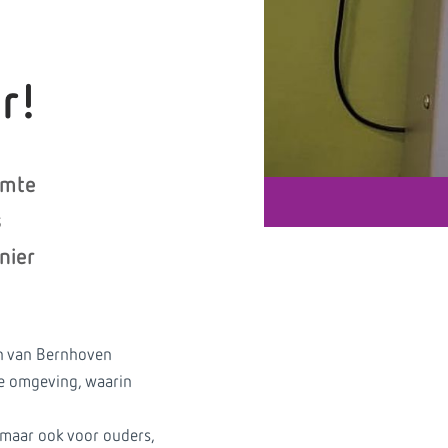
r!
imte
s
nier
en van Bernhoven
ke omgeving, waarin
, maar ook voor ouders,