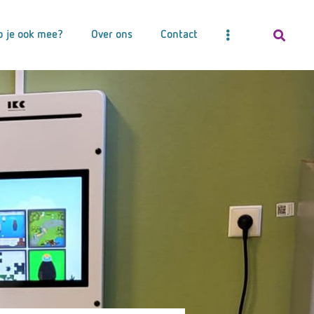
p je ook mee?
Over ons
Contact